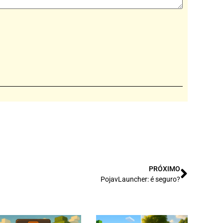
PRÓXIMO
PojavLauncher: é seguro?