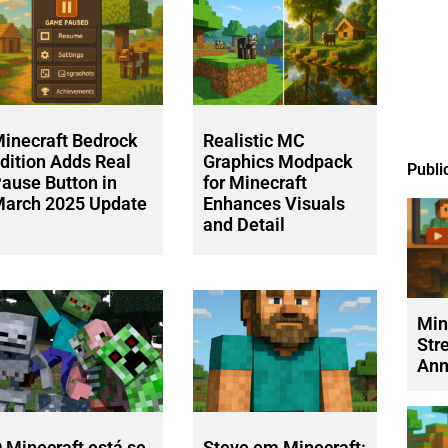
inecraft Bedrock
Realistic MC
dition Adds Real
Graphics Modpack
Publi
ause Button in
for Minecraft
arch 2025 Update
Enhances Visuals
and Detail
Min
Str
Ann
 Minecraft está se
Steve em Minecraft: