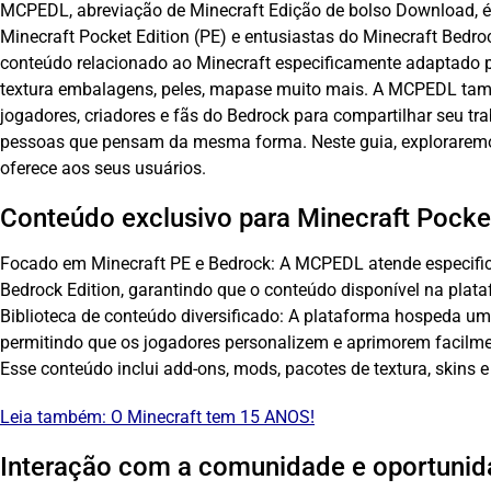
MCPEDL, abreviação de
Minecraft
Edição de bolso
Download, é 
Minecraft Pocket Edition (
PE
) e entusiastas do Minecraft Bedro
conteúdo relacionado ao Minecraft especificamente adaptado 
textura
embalagens, peles,
mapas
e muito mais. A MCPEDL ta
jogadores, criadores e fãs do Bedrock para compartilhar seu tr
pessoas que pensam da mesma forma. Neste guia, exploraremo
oferece aos seus usuários.
Conteúdo exclusivo para Minecraft Pocket
Focado em Minecraft PE e Bedrock: A MCPEDL atende especific
Bedrock Edition, garantindo que o conteúdo disponível na plat
Biblioteca de conteúdo diversificado: A plataforma hospeda um
permitindo que os jogadores personalizem e aprimorem facilme
Esse conteúdo inclui add-ons, mods, pacotes de textura, skins 
Leia também:
O Minecraft tem 15 ANOS!
Interação com a comunidade e oportunid