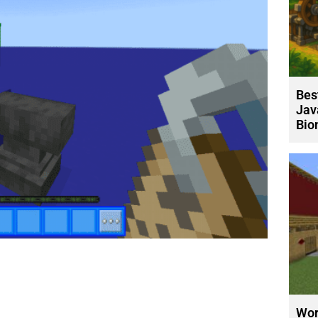
Bes
Jav
Bio
Wor