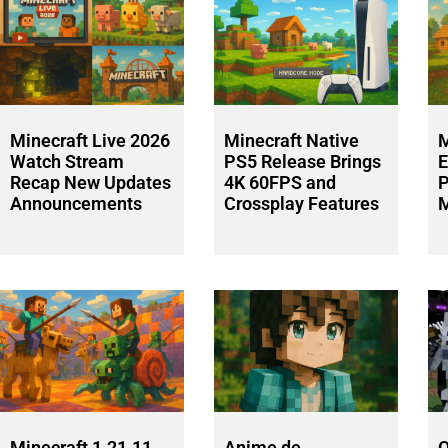
Minecraft Live 2026
Minecraft Native
M
Watch Stream
PS5 Release Brings
E
Recap New Updates
4K 60FPS and
P
Announcements
Crossplay Features
M
Minecraft 1.21.11
Anime de
O