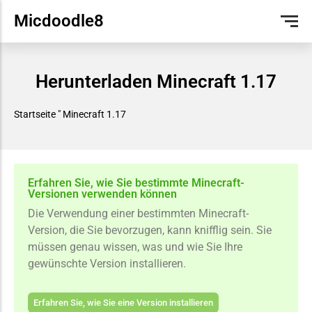
Micdoodle8
JAVA
GALACTICRAFT (AKTUALISIERT)
GALACTICRAFT
MINECRAFT SKIN EDITOR
ENGLISH
Herunterladen Minecraft 1.17
TASCHENAUSGABE
MOBS
FRANÇAIS
TUTORIAL
PORTUGUÊS DO BRASIL
Startseite
"
Minecraft 1.17
ESPAÑOL
Erfahren Sie, wie Sie bestimmte Minecraft-
Versionen verwenden können
Die Verwendung einer bestimmten Minecraft-
Version, die Sie bevorzugen, kann knifflig sein. Sie
müssen genau wissen, was und wie Sie Ihre
gewünschte Version installieren.
Erfahren Sie, wie Sie eine Version installieren