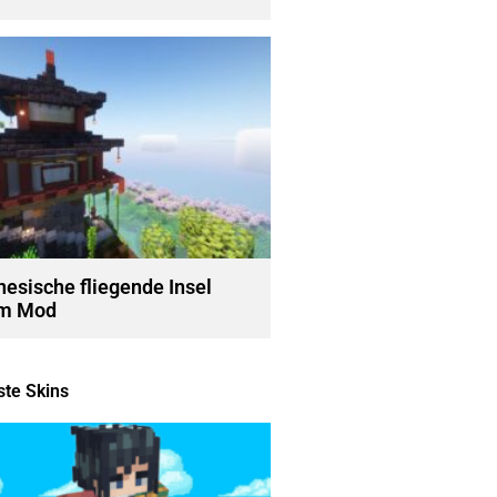
nesische fliegende Insel
m Mod
te Skins