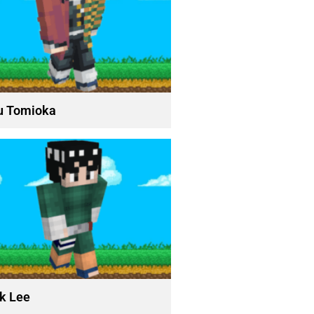
u Tomioka
k Lee