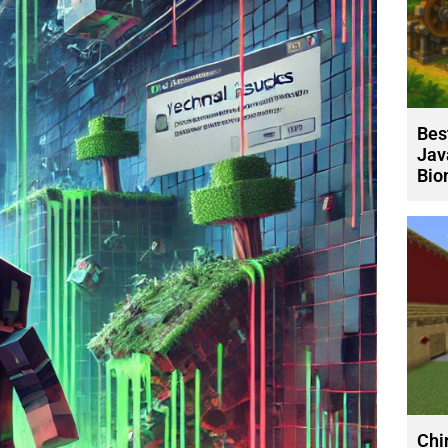
Bes
Jav
Bio
Chi