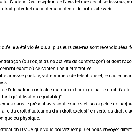
s d'auteur. Dès réception de l'avis tel que décrit ci-dessous, 
retrait potentiel du contenu contesté de notre site web.
qu'elle a été violée ou, si plusieurs œuvres sont revendiquées, f
trefaçon (ou l'objet d'une activité de contrefaçon) et dont l'acc
acement exact où ce contenu peut être trouvé.
 votre adresse postale, votre numéro de téléphone et, le cas échéan
vis :
ue l'utilisation contestée du matériel protégé par le droit d'auteur
 tant qu'utilisation équitable)".
nues dans le présent avis sont exactes et, sous peine de parjure, 
laire du droit d'auteur ou d'un droit exclusif en vertu du droit d'
ronique ou physique.
notification DMCA que vous pouvez remplir et nous envoyer direc