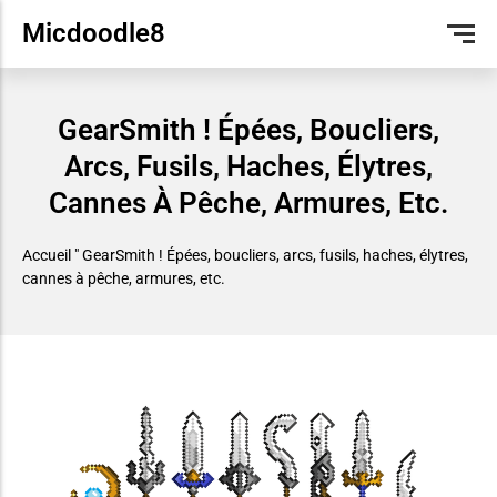
Micdoodle8
JAVA
GALACTICRAFT (MISE À JOUR)
GALACTICRAFT
MINECRAFT SKIN EDITOR
ENGLISH
GearSmith ! Épées, Boucliers,
ÉDITION DE POCHE
LES FOULES
DEUTSCH
Arcs, Fusils, Haches, Élytres,
TUTORIEL
PORTUGUÊS DO BRASIL
Cannes À Pêche, Armures, Etc.
ESPAÑOL
Accueil
"
GearSmith ! Épées, boucliers, arcs, fusils, haches, élytres,
cannes à pêche, armures, etc.